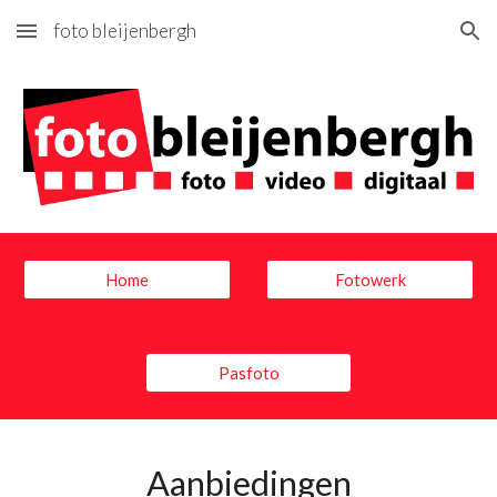
foto bleijenbergh
Skip to main content
Skip to navigation
Home
Fotowerk
Pasfoto
Aanbiedingen